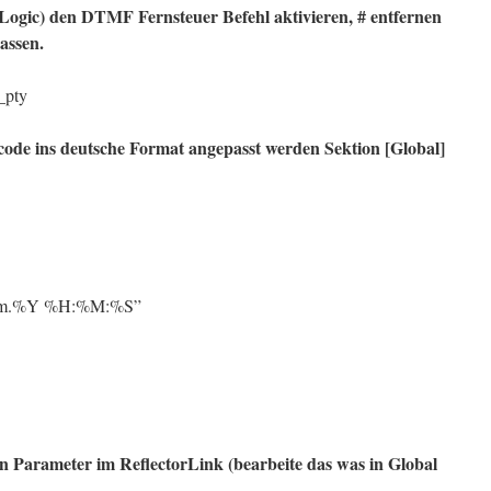
xLogic) den DTMF Fernsteuer Befehl aktivieren, # entfernen
assen.
pty
tcode ins deutsche Format angepasst werden Sektion [Global]
m.%Y %H:%M:%S”
n Parameter im ReflectorLink (bearbeite das was in Global