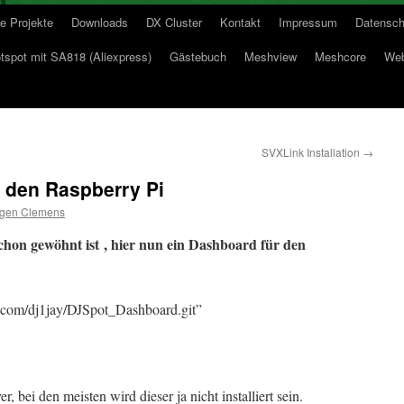
e Projekte
Downloads
DX Cluster
Kontakt
Impressum
Datensch
spot mit SA818 (Aliexpress)
Gästebuch
Meshview
Meshcore
Web
SVXLink Installation
→
 den Raspberry Pi
rgen Clemens
chon gewöhnt ist , hier nun ein Dashboard für den
ub.com/dj1jay/DJSpot_Dashboard.git”
, bei den meisten wird dieser ja nicht installiert sein.