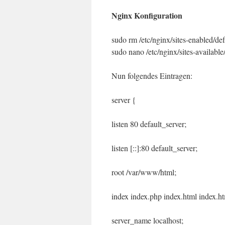
Nginx Konfiguration
sudo rm /etc/nginx/sites-enabled/def
sudo nano /etc/nginx/sites-available
Nun folgendes Eintragen:
server {
listen 80 default_server;
listen [::]:80 default_server;
root /var/www/html;
index index.php index.html index.ht
server_name localhost;