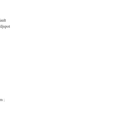
ault
/djspot
m ;