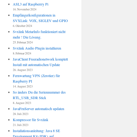
ASL3 auf Raspberrry Pi
16. November 2024
Empfängerkonfigurationen in
SVXLink: VOX, SIGLEV und GPIO
6. Oktober 2024
Svxlink MetarInfo funktioniert nicht
mehr ! Die Lösung.
25. Februar 2024
Svxlink Audio Plugin installieren
8. Februar 2024
JavaClient Freeradionetwork komplett
Install mit automatischen Update
26. August 2023
Fernwartung VPN (Zerotier) für
Raspberry PI
14. August 2023
So änders Du die Seriennummer des
RTL_USB_SDR Stick
8. August 2023
JavaFrnServer automatisch updaten
28. Juli 2023
Kompressor für Svxlink
21. Juli 2023
Installationsanleitung: Java 8 SE
Development Kit (JDK) auf