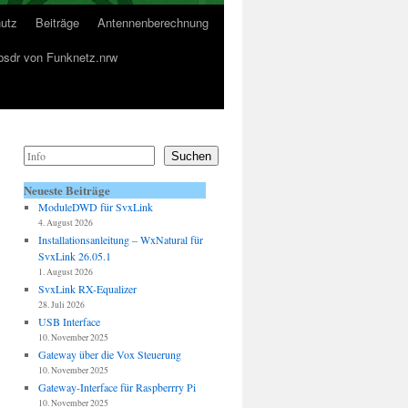
utz
Beiträge
Antennenberechnung
sdr von Funknetz.nrw
Suchen
Neueste Beiträge
ModuleDWD für SvxLink
4. August 2026
Installationsanleitung – WxNatural für
SvxLink 26.05.1
1. August 2026
SvxLink RX-Equalizer
28. Juli 2026
USB Interface
10. November 2025
Gateway über die Vox Steuerung
10. November 2025
Gateway-Interface für Raspberrry Pi
10. November 2025