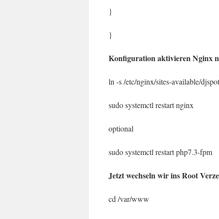
}
}
Konfiguration aktivieren Nginx n
ln -s /etc/nginx/sites-available/djspo
sudo systemctl restart nginx
optional
sudo systemctl restart php7.3-fpm
Jetzt wechseln wir ins Root Verz
cd /var/www