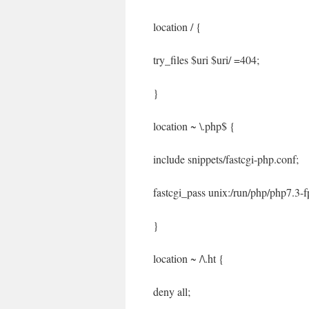
location / {
try_files $uri $uri/ =404;
}
location ~ \.php$ {
include snippets/fastcgi-php.conf;
fastcgi_pass unix:/run/php/php7.3-
}
location ~ /\.ht {
deny all;