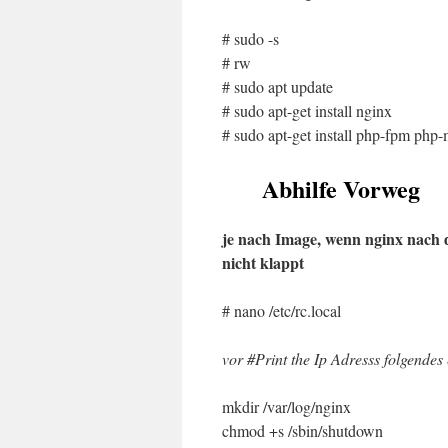
# sudo -s
# rw
# sudo apt update
# sudo apt-get install nginx
# sudo apt-get install php-fpm php
Abhilfe Vorweg
je nach Image, wenn nginx nach d
nicht klappt
# nano /etc/rc.local
vor #Print the Ip Adresss folgendes 
mkdir /var/log/nginx
chmod +s /sbin/shutdown