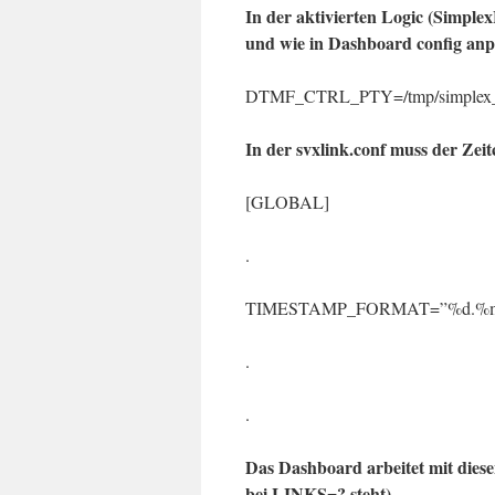
In der aktivierten Logic (Simple
und wie in Dashboard config anp
DTMF_CTRL_PTY=/tmp/simplex_
In der svxlink.conf muss der Zei
[GLOBAL]
.
TIMESTAMP_FORMAT=”%d.%
.
.
Das Dashboard arbeitet mit diese
bei LINKS=? steht)