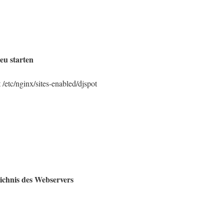
eu starten
t /etc/nginx/sites-enabled/djspot
eichnis des Webservers