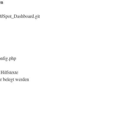
en
y/DJSpot_Dashboard.git
onfig.php
 Hilfstexte
r belegt werden