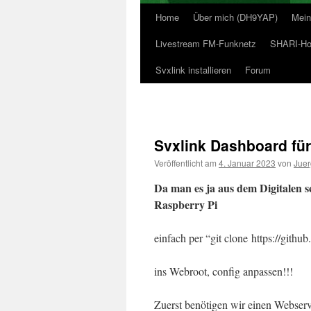
Home
Über mich (DH9YAP)
Mein
Livestream FM-Funknetz
SHARI-Hot
Svxlink installieren
Forum
Svxlink Dashboard für
Veröffentlicht am
4. Januar 2023
von
Jue
Da man es ja aus dem Digitalen s
Raspberry Pi
einfach per “git clone https://gith
ins Webroot, config anpassen!!!
Zuerst benötigen wir einen Webserver