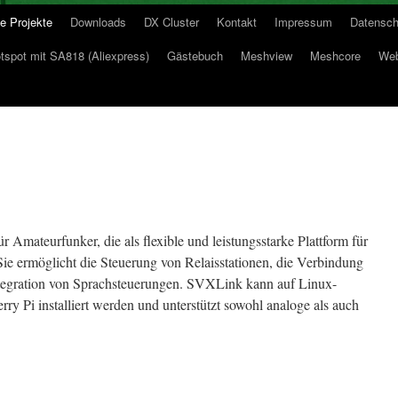
e Projekte
Downloads
DX Cluster
Kontakt
Impressum
Datensch
spot mit SA818 (Aliexpress)
Gästebuch
Meshview
Meshcore
Web
 Amateurfunker, die als flexible und leistungsstarke Plattform für
Sie ermöglicht die Steuerung von Relaisstationen, die Verbindung
ntegration von Sprachsteuerungen. SVXLink kann auf Linux-
y Pi installiert werden und unterstützt sowohl analoge als auch