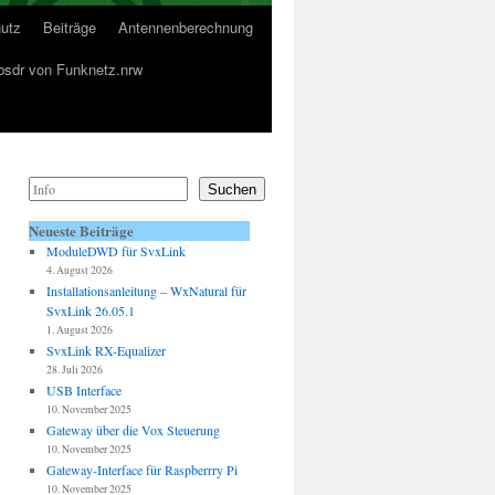
utz
Beiträge
Antennenberechnung
sdr von Funknetz.nrw
Suchen
Neueste Beiträge
ModuleDWD für SvxLink
4. August 2026
Installationsanleitung – WxNatural für
SvxLink 26.05.1
1. August 2026
SvxLink RX-Equalizer
28. Juli 2026
USB Interface
10. November 2025
Gateway über die Vox Steuerung
10. November 2025
Gateway-Interface für Raspberrry Pi
10. November 2025