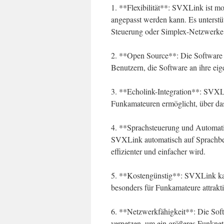
1. **Flexibilität**: SVXLink ist mo
angepasst werden kann. Es unterstü
Steuerung oder Simplex-Netzwerke
2. **Open Source**: Die Software i
Benutzern, die Software an ihre ei
3. **Echolink-Integration**: SVXLin
Funkamateuren ermöglicht, über das
4. **Sprachsteuerung und Automati
SVXLink automatisch auf Sprachbef
effizienter und einfacher wird.
5. **Kostengünstig**: SVXLink kan
besonders für Funkamateure attrakti
6. **Netzwerkfähigkeit**: Die Soft
vernetzen, um ein größeres Funknetz