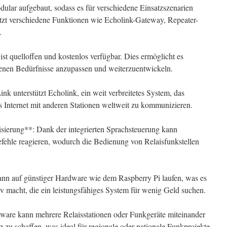
dular aufgebaut, sodass es für verschiedene Einsatzszenarien
tzt verschiedene Funktionen wie Echolink-Gateway, Repeater-
.
st quelloffen und kostenlos verfügbar. Dies ermöglicht es
genen Bedürfnisse anzupassen und weiterzuentwickeln.
k unterstützt Echolink, ein weit verbreitetes System, das
 Internet mit anderen Stationen weltweit zu kommunizieren.
sierung**: Dank der integrierten Sprachsteuerung kann
ehle reagieren, wodurch die Bedienung von Relaisfunkstellen
n auf günstiger Hardware wie dem Raspberry Pi laufen, was es
v macht, die ein leistungsfähiges System für wenig Geld suchen.
ware kann mehrere Relaisstationen oder Funkgeräte miteinander
 zu schaffen, was ideal für regionale oder nationale Funkprojekte