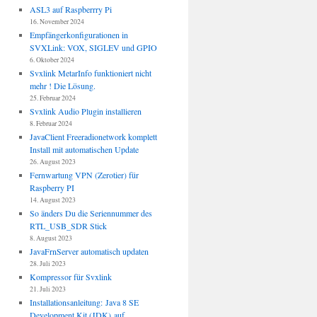
ASL3 auf Raspberrry Pi
16. November 2024
Empfängerkonfigurationen in
SVXLink: VOX, SIGLEV und GPIO
6. Oktober 2024
Svxlink MetarInfo funktioniert nicht
mehr ! Die Lösung.
25. Februar 2024
Svxlink Audio Plugin installieren
8. Februar 2024
JavaClient Freeradionetwork komplett
Install mit automatischen Update
26. August 2023
Fernwartung VPN (Zerotier) für
Raspberry PI
14. August 2023
So änders Du die Seriennummer des
RTL_USB_SDR Stick
8. August 2023
JavaFrnServer automatisch updaten
28. Juli 2023
Kompressor für Svxlink
21. Juli 2023
Installationsanleitung: Java 8 SE
Development Kit (JDK) auf