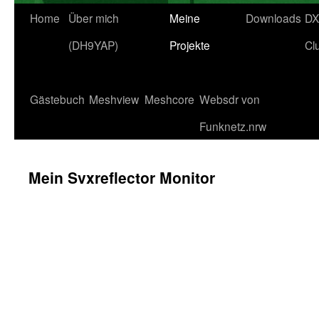
Home
Über mich
Meine
Downloads
DX
(DH9YAP)
Projekte
Cl
Gästebuch
Meshview
Meshcore
Websdr von
Funknetz.nrw
Mein Svxreflector Monitor