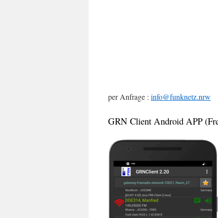
per Anfrage :
info@funknetz.nrw
GRN Client Android APP (Fre