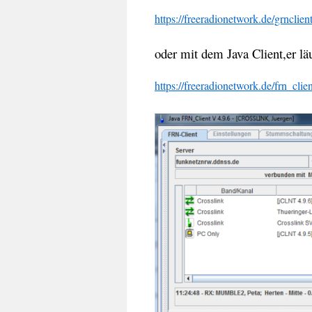
https://freeradionetwork.de/grnclien
oder mit dem Java Client,er l
https://freeradionetwork.de/frn_clie