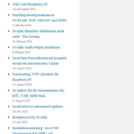
ASL3 auf Raspberrry Pi
16. November 2024
Empfängerkonfigurationen in
SVXLink: VOX, SIGLEV und GPIO
6. Oktober 2024
Svxlink MetarInfo funktioniert nicht
mehr ! Die Lösung.
25. Februar 2024
Svxlink Audio Plugin installieren
8. Februar 2024
JavaClient Freeradionetwork komplett
Install mit automatischen Update
26. August 2023
Fernwartung VPN (Zerotier) für
Raspberry PI
14. August 2023
So änders Du die Seriennummer des
RTL_USB_SDR Stick
8. August 2023
JavaFrnServer automatisch updaten
28. Juli 2023
Kompressor für Svxlink
21. Juli 2023
Installationsanleitung: Java 8 SE
Development Kit (JDK) auf