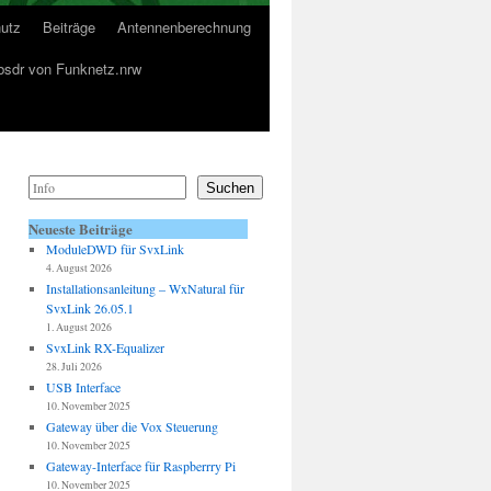
utz
Beiträge
Antennenberechnung
sdr von Funknetz.nrw
Suchen
Neueste Beiträge
ModuleDWD für SvxLink
4. August 2026
Installationsanleitung – WxNatural für
SvxLink 26.05.1
1. August 2026
SvxLink RX-Equalizer
28. Juli 2026
USB Interface
10. November 2025
Gateway über die Vox Steuerung
10. November 2025
Gateway-Interface für Raspberrry Pi
10. November 2025