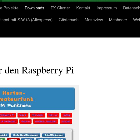
e Projekte
Downloads
DX Cluster
Kontakt
Impressum
Datensch
spot mit SA818 (Aliexpress)
Gästebuch
Meshview
Meshcore
Web
r den Raspberry Pi