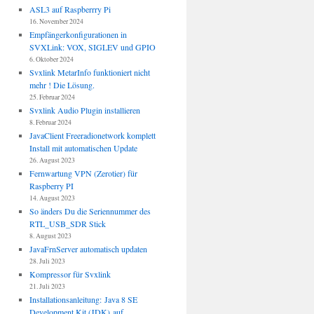
ASL3 auf Raspberrry Pi
16. November 2024
Empfängerkonfigurationen in
SVXLink: VOX, SIGLEV und GPIO
6. Oktober 2024
Svxlink MetarInfo funktioniert nicht
mehr ! Die Lösung.
25. Februar 2024
Svxlink Audio Plugin installieren
8. Februar 2024
JavaClient Freeradionetwork komplett
Install mit automatischen Update
26. August 2023
Fernwartung VPN (Zerotier) für
Raspberry PI
14. August 2023
So änders Du die Seriennummer des
RTL_USB_SDR Stick
8. August 2023
JavaFrnServer automatisch updaten
28. Juli 2023
Kompressor für Svxlink
21. Juli 2023
Installationsanleitung: Java 8 SE
Development Kit (JDK) auf