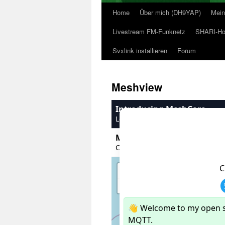
Home
Über mich (DH9YAP)
Mein
Livestream FM-Funknetz
SHARI-Hot
Svxlink installieren
Forum
Meshview