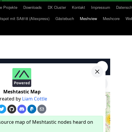
e Projekte
Downloads
DX Cluster
Kontakt
Impressum
Datensch
spot mit SA818 (Aliexpress)
Gästebuch
Meshview
Meshcore
Web