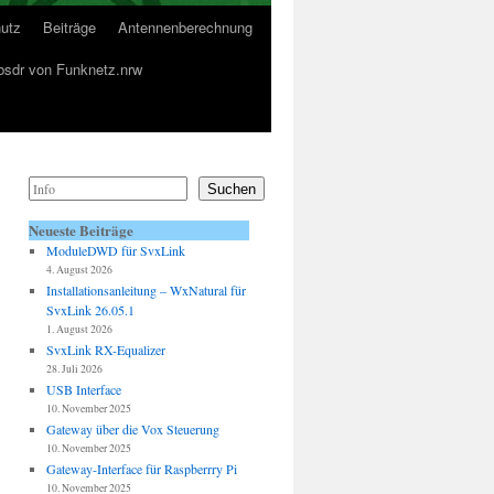
utz
Beiträge
Antennenberechnung
sdr von Funknetz.nrw
Suchen
Neueste Beiträge
ModuleDWD für SvxLink
4. August 2026
Installationsanleitung – WxNatural für
SvxLink 26.05.1
1. August 2026
SvxLink RX-Equalizer
28. Juli 2026
USB Interface
10. November 2025
Gateway über die Vox Steuerung
10. November 2025
Gateway-Interface für Raspberrry Pi
10. November 2025