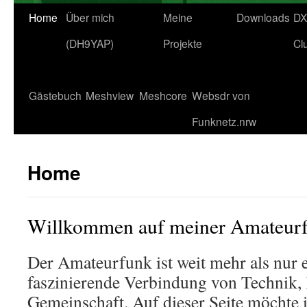
Home
Über mich
Meine
Downloads
DX
(DH9YAP)
Projekte
Cl
Gästebuch
Meshview
Meshcore
Websdr von
Funknetz.nrw
Home
Willkommen auf meiner Amateurf
Der Amateurfunk ist weit mehr als nur e
faszinierende Verbindung von Technik
Gemeinschaft. Auf dieser Seite möchte 