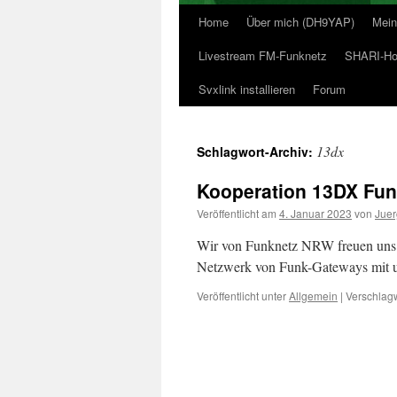
Home
Über mich (DH9YAP)
Mein
Livestream FM-Funknetz
SHARI-Hot
Svxlink installieren
Forum
13dx
Schlagwort-Archiv:
Kooperation 13DX Fun
Veröffentlicht am
4. Januar 2023
von
Jue
Wir von Funknetz NRW freuen uns 
Netzwerk von Funk-Gateways mit
Veröffentlicht unter
Allgemein
|
Verschlagw