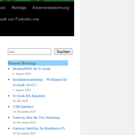
utz
Beiträge
Antennenberechnung
sdr von Funknetz.nrw
Suchen
Neueste Beiträge
ModuleDWD für SvxLink
4. August 2026
Installationsanleitung – WxNatural für
SvxLink 26.05.1
1. August 2026
SvxLink RX-Equalizer
28. Juli 2026
USB Interface
10. November 2025
Gateway über die Vox Steuerung
10. November 2025
Gateway-Interface für Raspberrry Pi
10. November 2025