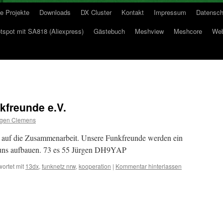
e Projekte
Downloads
DX Cluster
Kontakt
Impressum
Datensch
spot mit SA818 (Aliexpress)
Gästebuch
Meshview
Meshcore
Web
kfreunde e.V.
rgen Clemens
auf die Zusammenarbeit. Unsere Funkfreunde werden ein
 uns aufbauen. 73 es 55 Jürgen DH9YAP
ortet mit
13dx
,
funknetz nrw
,
kooperation
|
Kommentar hinterlassen