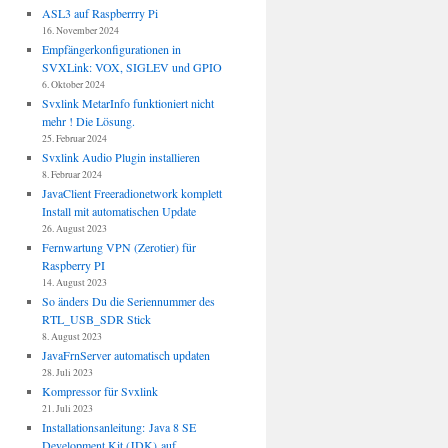
ASL3 auf Raspberrry Pi
16. November 2024
Empfängerkonfigurationen in
SVXLink: VOX, SIGLEV und GPIO
6. Oktober 2024
Svxlink MetarInfo funktioniert nicht
mehr ! Die Lösung.
25. Februar 2024
Svxlink Audio Plugin installieren
8. Februar 2024
JavaClient Freeradionetwork komplett
Install mit automatischen Update
26. August 2023
Fernwartung VPN (Zerotier) für
Raspberry PI
14. August 2023
So änders Du die Seriennummer des
RTL_USB_SDR Stick
8. August 2023
JavaFrnServer automatisch updaten
28. Juli 2023
Kompressor für Svxlink
21. Juli 2023
Installationsanleitung: Java 8 SE
Development Kit (JDK) auf