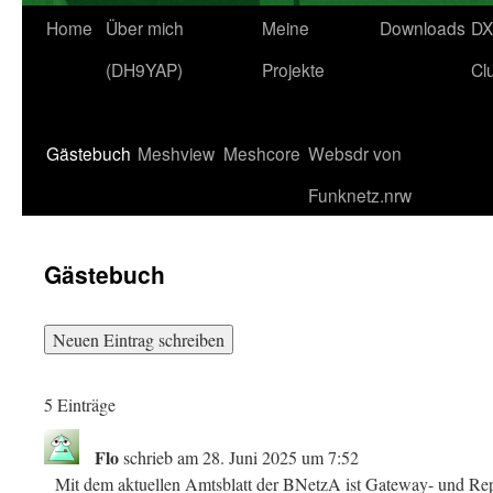
Home
Über mich
Meine
Downloads
DX
(DH9YAP)
Projekte
Cl
Gästebuch
Meshview
Meshcore
Websdr von
Funknetz.nrw
Gästebuch
5 Einträge
Flo
schrieb am
28. Juni 2025
um
7:52
Mit dem aktuellen Amtsblatt der BNetzA ist Gateway- und Rep